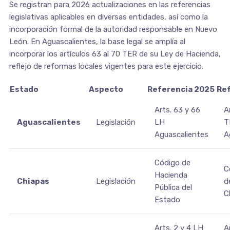
Se registran para 2026 actualizaciones en las referencias
legislativas aplicables en diversas entidades, así como la
incorporación formal de la autoridad responsable en Nuevo
León. En Aguascalientes, la base legal se amplía al
incorporar los artículos 63 al 70 TER de su Ley de Hacienda,
reflejo de reformas locales vigentes para este ejercicio.
Estado
Aspecto
Referencia 2025
Re
Arts. 63 y 66
A
Aguascalientes
Legislación
LH
T
Aguascalientes
A
Código de
C
Hacienda
Chiapas
Legislación
d
Pública del
C
Estado
Arts. 2 y 4 LH
A