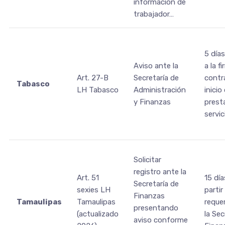
información de
trabajador…
5 días
Aviso ante la
a la f
Art. 27-B
Secretaría de
contr
Tabasco
LH Tabasco
Administración
inicio
y Finanzas
prest
servic
Solicitar
registro ante la
Art. 51
15 día
Secretaría de
sexies LH
partir
Finanzas
Tamaulipas
Tamaulipas
reque
presentando
(actualizado
la Sec
aviso conforme