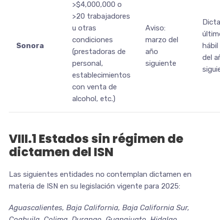
>$4,000,000 o
>20 trabajadores
Dict
u otras
Aviso:
últim
condiciones
marzo del
Sonora
hábil 
(prestadoras de
año
del a
personal,
siguiente
sigui
establecimientos
con venta de
alcohol, etc.)
VIII.1 Estados sin régimen de
dictamen del ISN
Las siguientes entidades no contemplan dictamen en
materia de ISN en su legislación vigente para 2025:
Aguascalientes, Baja California, Baja California Sur,
Coahuila, Colima, Durango, Guanajuato, Hidalgo,