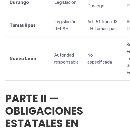
Durango
Legislación
Durango
D
Legislación
Art. 51 fracc. IX
A
Tamaulipas
REPSE
LH Tamaulipas
L
S
F
Autoridad
No
Nuevo León
T
responsable
especificada
G
E
PARTE II —
OBLIGACIONES
ESTATALES EN