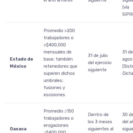
el año anterior
siguiente
sigui
(vía
SIPR
Promedio >200
trabajadores o
>$400,000
mensuales de
31 de
31 de julio
Estado de
base; también
agos
del ejercicio
México
retenedores que
(Sis
siguiente
superen dichos
Dict
umbrales;
fusiones y
escisiones
Promedio ≥150
Dentro de
30 de
trabajadores o
los 3 meses
del a
erogaciones
Oaxaca
siguientes al
sigui
≥$400,000