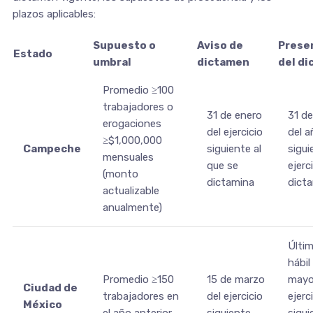
plazos aplicables:
Supuesto o
Aviso de
Prese
Estado
umbral
dictamen
del d
Promedio ≥100
trabajadores o
31 de enero
31 de
erogaciones
del ejercicio
del a
≥$1,000,000
Campeche
siguiente al
sigui
mensuales
que se
ejerc
(monto
dictamina
dict
actualizable
anualmente)
Últim
hábil
Promedio ≥150
15 de marzo
mayo
Ciudad de
trabajadores en
del ejercicio
ejerc
México