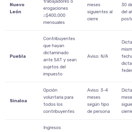
trabajadores o
Nuevo
meses
30 de
erogaciones
León
siguientes al
del a
≥$400,000
cierre
poste
mensuales
Contribuyentes
Dict
que hayan
mism
dictaminado
Puebla
Aviso: N/A
fecha
ante SAT y sean
dict
sujetos del
feder
impuesto
Opción
Aviso: 3-4
Dict
voluntaria para
meses
mese
Sinaloa
todos los
según tipo
sigui
contribuyentes
de persona
cierr
Ingresos