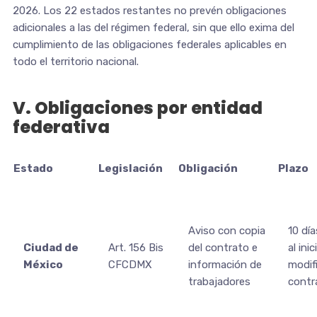
2026. Los 22 estados restantes no prevén obligaciones
adicionales a las del régimen federal, sin que ello exima del
cumplimiento de las obligaciones federales aplicables en
todo el territorio nacional.
V. Obligaciones por entidad
federativa
Estado
Legislación
Obligación
Plazo
Aviso con copia
10 día
Ciudad de
Art. 156 Bis
del contrato e
al inic
México
CFCDMX
información de
modif
trabajadores
contr