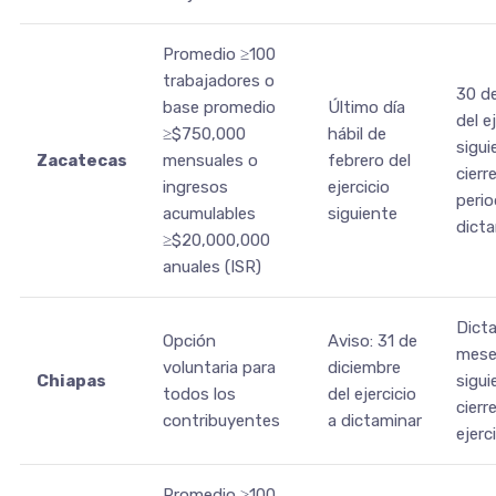
Promedio ≥100
trabajadores o
30 de
base promedio
Último día
del e
≥$750,000
hábil de
sigui
Zacatecas
mensuales o
febrero del
cierr
ingresos
ejercicio
peri
acumulables
siguiente
dict
≥$20,000,000
anuales (ISR)
Dict
Opción
Aviso: 31 de
mese
voluntaria para
diciembre
Chiapas
sigui
todos los
del ejercicio
cierr
contribuyentes
a dictaminar
ejerc
Promedio ≥100