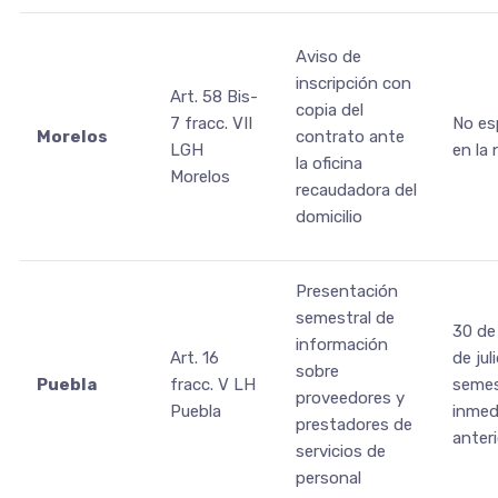
Aviso de
inscripción con
Art. 58 Bis-
copia del
7 fracc. VII
No es
Morelos
contrato ante
LGH
en la
la oficina
Morelos
recaudadora del
domicilio
Presentación
semestral de
30 de
información
Art. 16
de jul
sobre
Puebla
fracc. V LH
semes
proveedores y
Puebla
inmed
prestadores de
anteri
servicios de
personal