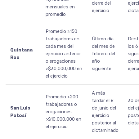
cierre del
ejerc
mensuales en
ejercicio
dict
promedio
Promedio ≥150
trabajadores en
Último día
Dent
cada mes del
del mes de
los 
Quintana
ejercicio anterior
febrero del
sigui
Roo
o erogaciones
año
cierr
>$30,000,000 en
siguiente
ejerc
el ejercicio
A más
Promedio >200
tardar el 8
30 de
trabajadores o
San Luis
de junio del
del e
erogaciones
Potosí
ejercicio
poste
>$10,000,000 en
posterior al
dict
el ejercicio
dictaminado