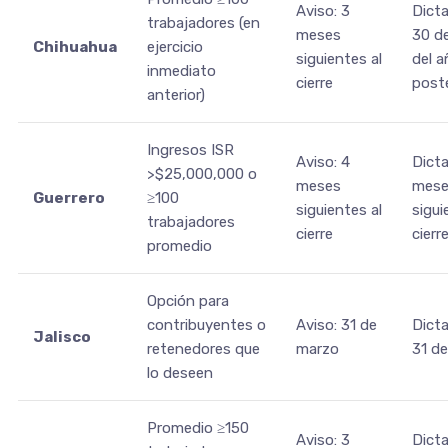
Aviso: 3
Dict
trabajadores (en
meses
30 de
Chihuahua
ejercicio
siguientes al
del a
inmediato
cierre
poste
anterior)
Ingresos ISR
Aviso: 4
Dict
>$25,000,000 o
meses
mese
Guerrero
≥100
siguientes al
sigui
trabajadores
cierre
cierr
promedio
Opción para
contribuyentes o
Aviso: 31 de
Dict
Jalisco
retenedores que
marzo
31 d
lo deseen
Promedio ≥150
Aviso: 3
Dict