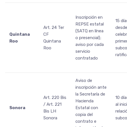
Inscripción en
15 día
REPSE estatal
Art. 24 Ter
desde
(SATQ en línea
Quintana
CF
celebr
o presencial);
Roo
Quintana
prime
aviso por cada
Roo
subco
servicio
ratifi
contratado
Aviso de
inscripción ante
la Secretaría de
Art. 220 Bis
10 día
Hacienda
/ Art. 221
al inic
Sonora
Estatal con
Bis LH
relaci
copia del
Sonora
subco
contrato e