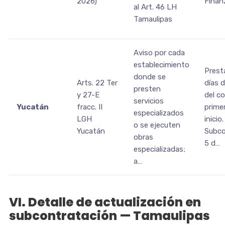
2026)
Finan
al Art. 46 LH
Tamaulipas
Aviso por cada
establecimiento
Prest
donde se
Arts. 22 Ter
días 
presten
y 27-E
del c
servicios
Yucatán
fracc. II
prime
especializados
LGH
inicio.
o se ejecuten
Yucatán
Subco
obras
5 d…
especializadas;
a…
VI. Detalle de actualización en
subcontratación — Tamaulipas