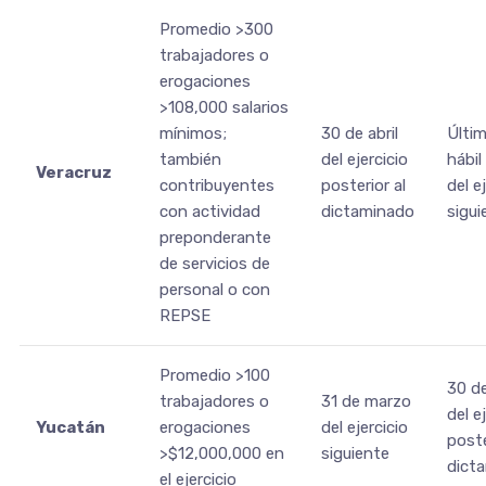
Promedio >300
trabajadores o
erogaciones
>108,000 salarios
mínimos;
30 de abril
Últim
también
del ejercicio
hábil 
Veracruz
contribuyentes
posterior al
del e
con actividad
dictaminado
sigui
preponderante
de servicios de
personal o con
REPSE
Promedio >100
30 de
trabajadores o
31 de marzo
del e
Yucatán
erogaciones
del ejercicio
poste
>$12,000,000 en
siguiente
dict
el ejercicio