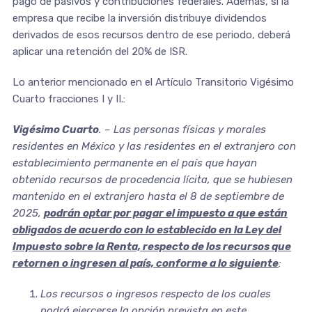
pago de pasivos y contribuciones federales. Además, si la
empresa que recibe la inversión distribuye dividendos
derivados de esos recursos dentro de ese periodo, deberá
aplicar una retención del 20% de ISR.
Lo anterior mencionado en el Artículo Transitorio Vigésimo
Cuarto fracciones I y II.:
Vigésimo Cuarto
. – Las personas físicas y morales
residentes en México y las residentes en el extranjero con
establecimiento permanente en el país que hayan
obtenido recursos de procedencia lícita, que se hubiesen
mantenido en el extranjero hasta el 8 de septiembre de
2025,
podrán optar por pagar el impuesto a que están
obligados de acuerdo con lo establecido en la Ley del
Impuesto sobre la Renta, respecto de los recursos que
retornen o ingresen al país, conforme a lo siguiente
:
Los recursos o ingresos respecto de los cuales
podrá ejercerse la opción prevista en este