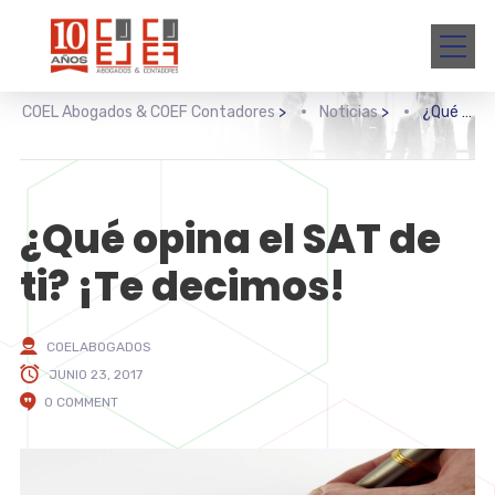
COEL Abogados & COEF Contadores
>
Noticias
>
¿Qué opina el SAT de ti? ¡Te decimos!
¿Qué opina el SAT de
ti? ¡Te decimos!
COELABOGADOS
JUNIO 23, 2017
0 COMMENT