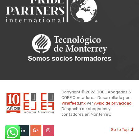
Copyright © 2026 COEL Abogados &
COEF Contadores. Desarrollado por
Viralfeed.mx
Ver
Aviso de privacidad.
Despacho de abogados y
contadores en Monterrey.
Go to Top