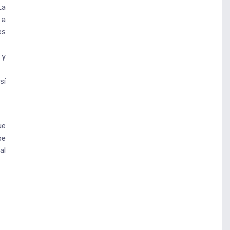
La
 a
es
 y
sí
ue
be
al