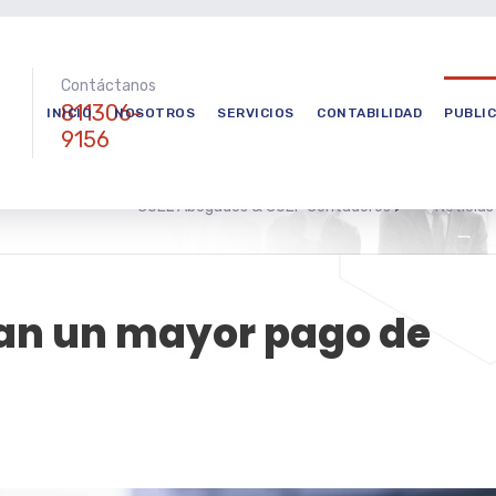
Contáctanos
811306-
INICIO
NOSOTROS
SERVICIOS
CONTABILIDAD
PUBLI
9156
COEL Abogados & COEF Contadores
>
Noticias
can un mayor pago de