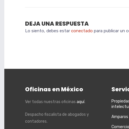
DEJA UNA RESPUESTA
Lo siento, debes estar
conectado
para publicar un 
Oficinas en México
Servi
Propieda
Ver todas nuestras oficinas
aquí
.
intelectu
Despacho fiscalista de abogados y
Amparos
contadores.
Comercio