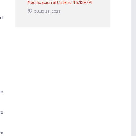
Modificación al Criterio 43/ISR/PI
JULIO 23, 2026
el
on
go
ra