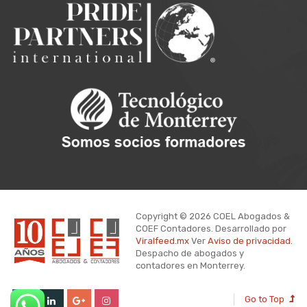
Copyright © 2026 COEL Abogados &
COEF Contadores. Desarrollado por
Viralfeed.mx
Ver
Aviso de privacidad.
Despacho de abogados y
contadores en Monterrey.
Go to Top