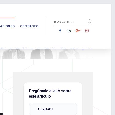
CACIONES
CONTACTO
ran considerar la defraudación fiscal como delito grave.
Pregúntale a la IA sobre
este artículo
ChatGPT