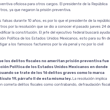
eventiva oficiosa para otros cargos. El presidente de la República
ros, ya que negaron la prisión preventiva.
falsas durante 10 años, es por lo que el presidente de la repúbli
stros por la resolución que se dio a conocer el pasado jueves 24 d
ificar la constitución. El jefe del ejecutivo federal buscará ayuda
ción Política de los Estados Unidos Mexicanos, esto para su fin d
tigar a los famosos factureros por la vía penal y no por lo civil
e los delitos fiscales no ameritan prisión preventiva fue
tución Política de los Estados Unidos Mexicanos en donde
cuando se trate de los 16 delitos graves como lo marca
culo 19, párrafo II de esta misma ley.
La resolución implica
ien cometa delitos fiscales como contrabando, defraudación fiscal