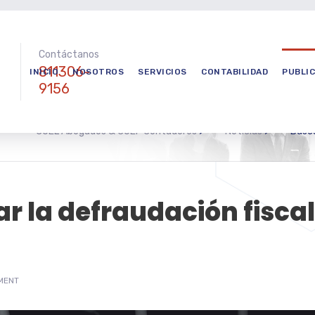
Contáctanos
811306-
INICIO
NOSOTROS
SERVICIOS
CONTABILIDAD
PUBLI
9156
COEL Abogados & COEF Contadores
>
Noticias
>
Busca
r la defraudación fiscal
MENT