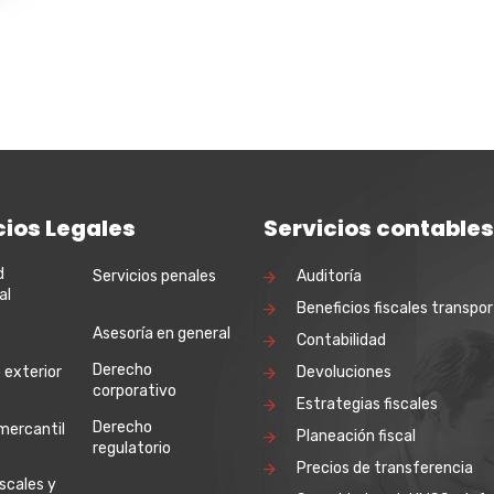
cios Legales
Servicios contables
d
Servicios penales
Auditoría
al
Beneficios fiscales transpor
Asesoría en general
Contabilidad
Derecho
 exterior
Devoluciones
corporativo
Estrategias fiscales
Derecho
mercantil
Planeación fiscal
regulatorio
Precios de transferencia
iscales y