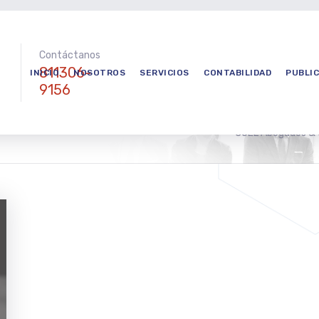
Contáctanos
811306-
INICIO
NOSOTROS
SERVICIOS
CONTABILIDAD
PUBLI
9156
COEL Abogados &