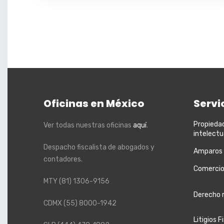
Oficinas en México
Servi
Propieda
Ver todas nuestras oficinas
aquí
.
intelectu
Despacho fiscalista de abogados y
Amparos
contadores.
Comercio
MTY
(81) 1306-9156
Derecho 
CDMX
(55) 8000-1942
Litigios F