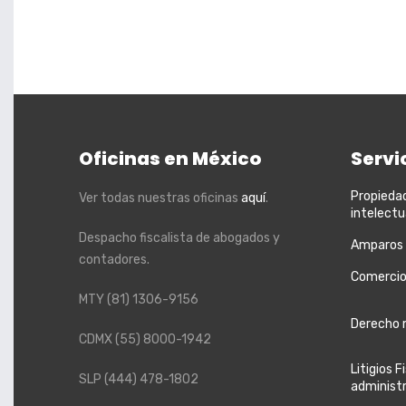
Oficinas en México
Servi
Propieda
Ver todas nuestras oficinas
aquí
.
intelectu
Despacho fiscalista de abogados y
Amparos
contadores.
Comercio
MTY
(81) 1306-9156
Derecho 
CDMX
(55) 8000-1942
Litigios F
SLP
(444) 478-1802
administ