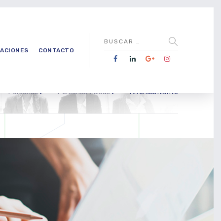
CACIONES
CONTACTO
Personas
>
Personas físicas
>
Arrendamiento