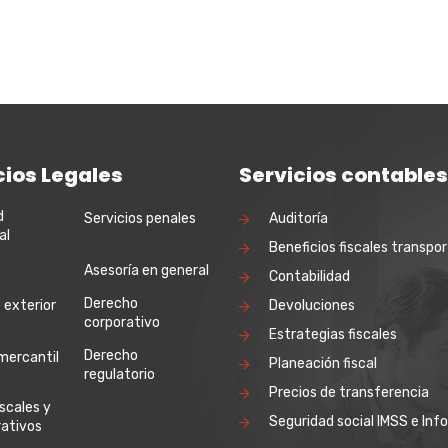
cios Legales
Servicios contables
d
Servicios penales
Auditoría
al
Beneficios fiscales transpor
Asesoría en general
Contabilidad
Derecho
 exterior
Devoluciones
corporativo
Estrategias fiscales
Derecho
mercantil
Planeación fiscal
regulatorio
Precios de transferencia
iscales y
Seguridad social IMSS e Inf
rativos