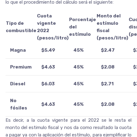
lo que el procedimiento del cálculo será el siguiente:
Cuota
Monto del
Porcentaje
Cu
Tipo de
vigente
estímulo
del
dis
combustible
2022
fiscal
estímulo
(pe
(pesos/litro)
(pesos/litro)
Magna
$5.49
45%
$2.47
$
Premium
$4.63
45%
$2.08
$
Diesel
$6.03
45%
$2.71
$
No
$4.63
45%
$2.08
$
fósiles
Es decir, a la cuota vigente para el 2022 se le resta el
monto del estimulo fiscal y nos da como resultado la cuota
a pagar ya con la aplicación del estímulo, para ejemplificar lo