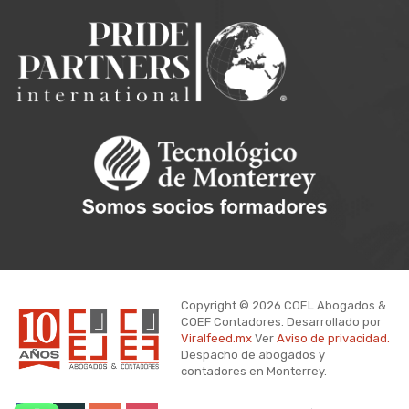
Copyright © 2026 COEL Abogados &
COEF Contadores. Desarrollado por
Viralfeed.mx
Ver
Aviso de privacidad.
Despacho de abogados y
contadores en Monterrey.