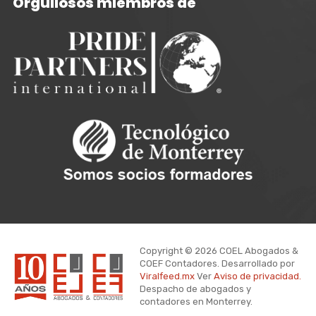
Orgullosos miembros de
Copyright © 2026 COEL Abogados &
COEF Contadores. Desarrollado por
Viralfeed.mx
Ver
Aviso de privacidad.
Despacho de abogados y
contadores en Monterrey.