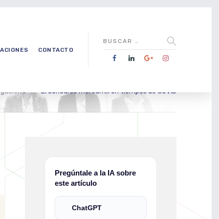
CACIONES
CONTACTO
igación
>
El concurso mercantil en tiempos de COVID
Pregúntale a la IA sobre
este artículo
ChatGPT