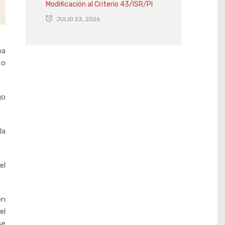
Modificación al Criterio 43/ISR/PI
JULIO 23, 2026
ha
 o
go
la
el
en
el
se