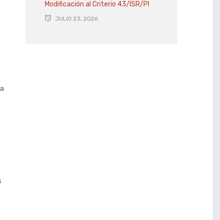
Modificación al Criterio 43/ISR/PI
JULIO 23, 2026
ra
s