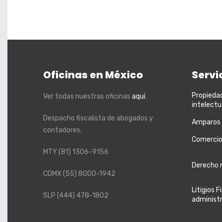
Oficinas en México
Servi
Propieda
Ver todas nuestras oficinas
aquí
.
intelectu
Despacho fiscalista de abogados y
Amparos
contadores.
Comercio
MTY
(81) 1306-9156
Derecho 
CDMX
(55) 8000-1942
Litigios F
SLP
(444) 478-1802
administ