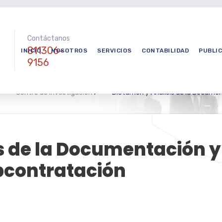
Contáctanos
811306-
INICIO
NOSOTROS
SERVICIOS
CONTABILIDAD
PUBLI
9156
>
Centro de investigación
>
Dictamen y Análisis de la Documen
s de la Documentación y
bcontratación