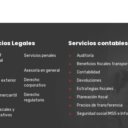
cios Legales
Servicios contables
d
Servicios penales
Auditoría
al
Beneficios fiscales transpor
Asesoría en general
Contabilidad
Derecho
 exterior
Devoluciones
corporativo
Estrategias fiscales
Derecho
mercantil
Planeación fiscal
regulatorio
Precios de transferencia
iscales y
Seguridad social IMSS e Inf
rativos